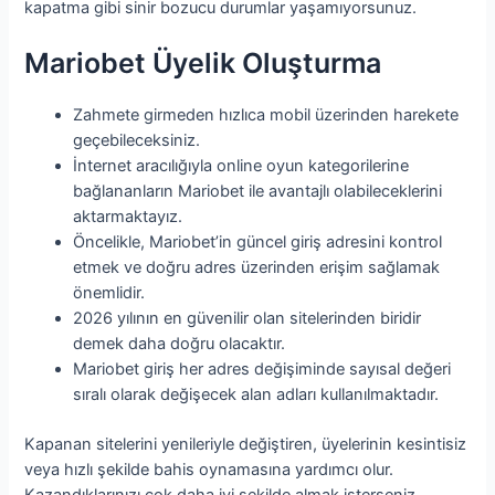
kapatma gibi sinir bozucu durumlar yaşamıyorsunuz.
Mariobet Üyelik Oluşturma
Zahmete girmeden hızlıca mobil üzerinden harekete
geçebileceksiniz.
İnternet aracılığıyla online oyun kategorilerine
bağlananların Mariobet ile avantajlı olabileceklerini
aktarmaktayız.
Öncelikle, Mariobet’in güncel giriş adresini kontrol
etmek ve doğru adres üzerinden erişim sağlamak
önemlidir.
2026 yılının en güvenilir olan sitelerinden biridir
demek daha doğru olacaktır.
Mariobet giriş her adres değişiminde sayısal değeri
sıralı olarak değişecek alan adları kullanılmaktadır.
Kapanan sitelerini yenileriyle değiştiren, üyelerinin kesintisiz
veya hızlı şekilde bahis oynamasına yardımcı olur.